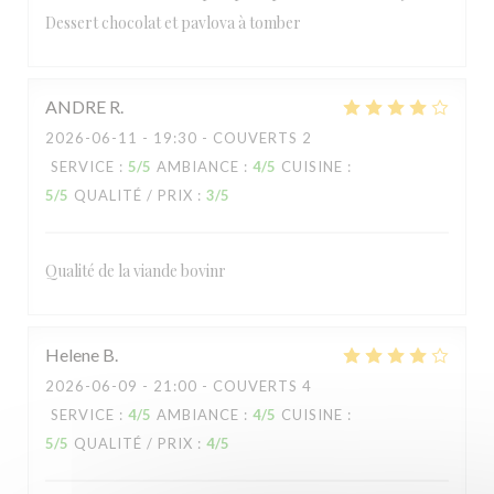
Dessert chocolat et pavlova à tomber
ANDRE
R
2026-06-11
- 19:30 - COUVERTS 2
BLANCA RESTAURANT
SERVICE
:
5
/5
AMBIANCE
:
4
/5
CUISINE
:
5
/5
QUALITÉ / PRIX
:
3
/5
Qualité de la viande bovinr
Helene
B
2026-06-09
- 21:00 - COUVERTS 4
SERVICE
:
4
/5
AMBIANCE
:
4
/5
CUISINE
:
5
/5
QUALITÉ / PRIX
:
4
/5