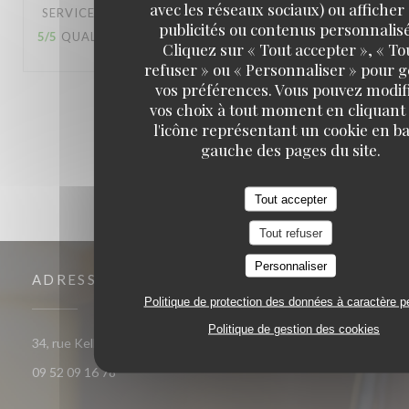
avec les réseaux sociaux) ou afficher
SERVICE
:
5
/5
AMBIANCE
:
5
/5
CUISINE
:
publicités ou contenus personnalisé
5
/5
QUALITÉ / PRIX
:
5
/5
Cliquez sur « Tout accepter », « To
refuser » ou « Personnaliser » pour 
vos préférences. Vous pouvez modif
1
2
3
vos choix à tout moment en cliquant
l'icône représentant un cookie en ba
gauche des pages du site.
Tout accepter
Tout refuser
Personnaliser
ADRESSE
Politique de protection des données à caractère p
Politique de gestion des cookies
((ouvre une nouvelle fenêtre))
34, rue Keller 75011 Paris
09 52 09 16 78