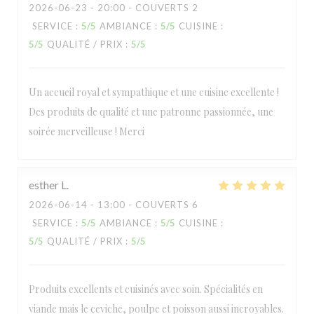
2026-06-23
- 20:00 - COUVERTS 2
SERVICE
:
5
/5
AMBIANCE
:
5
/5
CUISINE
:
5
/5
QUALITÉ / PRIX
:
5
/5
Un accueil royal et sympathique et une cuisine excellente !
Des produits de qualité et une patronne passionnée, une
soirée merveilleuse ! Merci
esther
L
2026-06-14
- 13:00 - COUVERTS 6
SERVICE
:
5
/5
AMBIANCE
:
5
/5
CUISINE
:
5
/5
QUALITÉ / PRIX
:
5
/5
Produits excellents et cuisinés avec soin. Spécialités en
viande mais le ceviche, poulpe et poisson aussi incroyables.