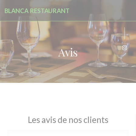
Personnalisation de vos choix en matière de cookies
BLANCA RESTAURANT
Avis
Inst
Les avis de nos clients