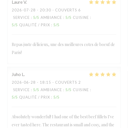
Laure
V
2026-07-28
- 20:30 - COUVERTS 6
SERVICE
:
5
/5
AMBIANCE
:
5
/5
CUISINE
:
5
/5
QUALITÉ / PRIX
:
5
/5
Repas juste délicieux, une des meilleures cotes de boeuf de
Paris!
Juho
L
2026-06-28
- 18:15 - COUVERTS 2
SERVICE
:
5
/5
AMBIANCE
:
5
/5
CUISINE
:
5
/5
QUALITÉ / PRIX
:
5
/5
Absolutely wonderful! I had one of the best beef fillets I've
ever tasted here. The restaurant is small and cosy, and the