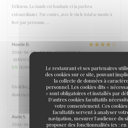
Délicieux. La viande est fondante et la pavlova
extraordinaire. Par contre, avec le vin le total se monte à
80€ par personne. …
Noelie
B
2026-06-08
- 19:30 - COUVERTS 2
SERVICE
:
5
/5
AMBIANCE
:
4
/5
CUISINE
:
Le restaurant et ses partenaires utili
5
/5
QUALITÉ / PRIX
:
3
/5
des cookies sur ce site, pouvant impl
la collecte de données à caractèr
personnel. Les cookies dits « nécessa
Un délice, nous nous sommes régalés. Néanmoins les prix
» sont obligatoires et installés par dé
dont excessif, même au vu de la qualité des plats.
D'autres cookies facultatifs nécessit
votre consentement. Ces cookies
facultatifs servent à analyser votr
Aude
S
navigation, mesurer l'audience du si
proposer des fonctionnalités (ex : en 
2026-06-06
- 20:15 - COUVERTS 4