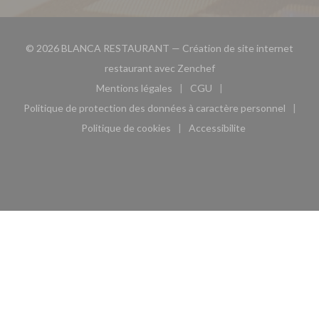
© 2026 BLANCA RESTAURANT — Création de site internet
((ouvre une nouvelle fe
restaurant avec
Zenchef
Mentions légales
CGU
((ouvre une nouvelle fenêtre))
((ouvre une nouvelle fen
Politique de protection des données à caractère personnel
((ouvre une nouvelle fenêtre))
Politique de cookies
Accessibilite
((ouvre une nouvelle fenêtre))
((ouvre une nouvelle fe