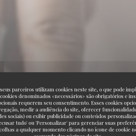
seus parceiros utilizam cookies neste site, o que pode impl
 cookies denominados «necessários» são obrigatórios e ins
pcionais requerem seu consentimento. Esses cookies opci
vegação, medir a audiência do site, oferecer funcionalidad
ANCA RESTAUR
des sociais) ou exibir publicidade ou conteúdos personaliza
'Recusar tudo' ou 'Personalizar' para gerenciar suas preferê
scolhas a qualquer momento clicando no ícone de cookie no
BLANCA RESTAURANT