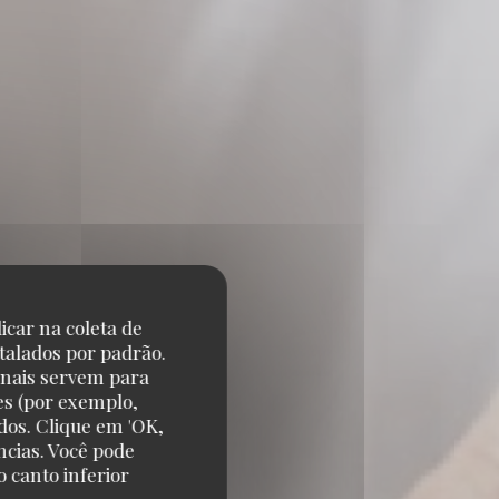
icar na coleta de
talados por padrão.
onais servem para
es (por exemplo,
ANT
dos. Clique em 'OK,
ncias. Você pode
 canto inferior