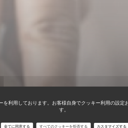
ーを利用しております。お客様自身でクッキー利用の設定
ANCA RESTAUR
す。
BLANCA RESTAURANT
全てに同意する
すべてのクッキーを拒否する
カスタマイズする